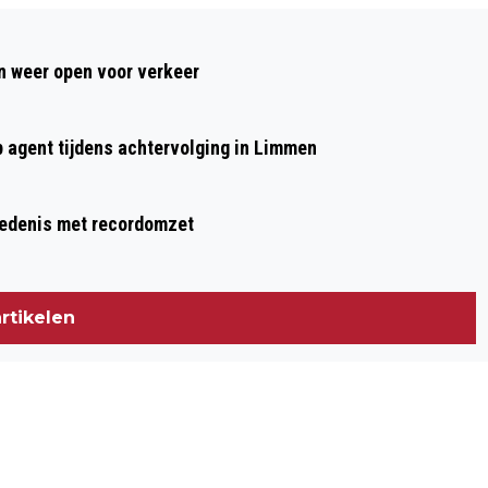
Volgend artikel
NH GENOMINEERD VOOR 2 REGIOHELDEN
 weer open voor verkeer
AWARDS
p agent tijdens achtervolging in Limmen
hiedenis met recordomzet
rtikelen