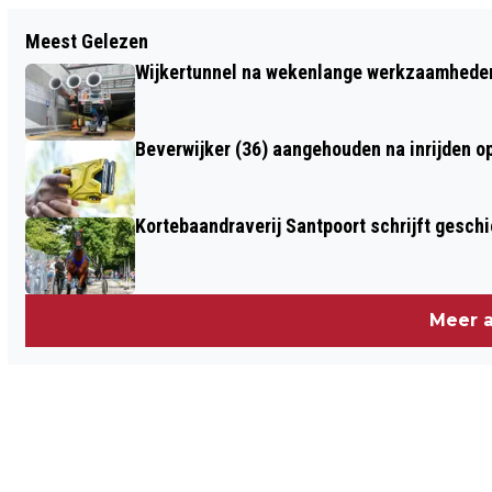
Vorig artikel
Meest Gelezen
TWEE BEVERWIJKERS AANGEHOUDEN IN
Wijkertunnel na wekenlange werkzaamheden
ONDERZOEK NAAR ONLINE FRAUDE,
OPLICHTING EN WITWASSEN
Beverwijker (36) aangehouden na inrijden o
Kortebaandraverij Santpoort schrijft gesc
Meer a