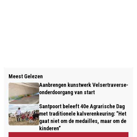
Vorig artikel
Volgend artikel
VERZET DE KLOK, VERZET JEZELF;
Meest Gelezen
VERMISTE EN GEVONDEN DIEREN
TIPS OM DE ‘JETLAG’ VAN DE
Aanbrengen kunstwerk Velsertraverse-
DIERENAMBULANCE KENNEMERLAND
ZOMERTIJD TE VERWERKEN
onderdoorgang van start
Santpoort beleeft 40e Agrarische Dag
met traditionele kalverenkeuring: “Het
gaat niet om de medailles, maar om de
kinderen”