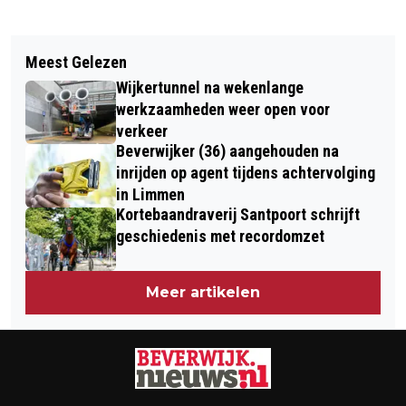
Vorig artikel
Volgend artikel
EXTINCTION REBELLION BLOKKEERT
Meest Gelezen
VERMISTE EN GEVONDEN DIEREN
TOEGANGSWEG NAAR WIJK AAN ZEE;
Wijkertunnel na wekenlange
DIERENAMBULANCE KENNEMERLAND
ACTIE TEGEN TATA STEEL
werkzaamheden weer open voor
verkeer
Beverwijker (36) aangehouden na
inrijden op agent tijdens achtervolging
in Limmen
Kortebaandraverij Santpoort schrijft
geschiedenis met recordomzet
Meer artikelen