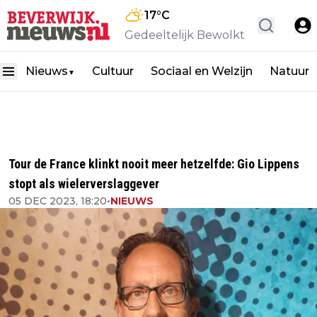
17
°C
Gedeeltelijk Bewolkt
Nieuws
Cultuur
Sociaal en Welzijn
Natuur
▼
Tour de France klinkt nooit meer hetzelfde: Gio Lippens
stopt als wielerverslaggever
05 DEC 2023, 18:20
•
NIEUWS