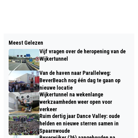
Vorig artikel
Volgend artikel
COORNHERTLEZING MIDAS DEKKERS:
Meest Gelezen
MAN ZWAARGEWOND BIJ
“HET BEESTJE BIJ ZIJN NAAM
Vijf vragen over de heropening van de
VECHTPARTIJ VOMAR IJMUIDEN
NOEMEN”
Wijkertunnel
Van de haven naar Parallelweg:
BeverBeach nog één dag te gaan op
nieuwe locatie
Wijkertunnel na wekenlange
werkzaamheden weer open voor
verkeer
Ruim dertig jaar Dance Valley: oude
helden en nieuwe sterren samen in
Spaarnwoude
Beverwijker (36) aangehouden na