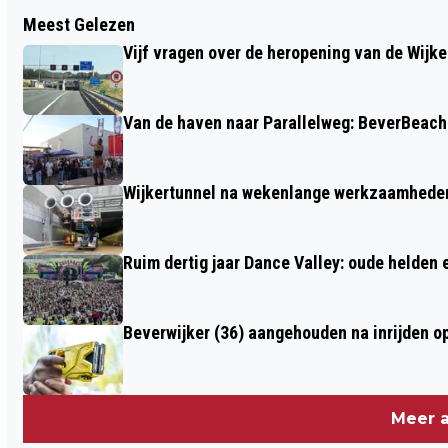
Vorig artikel
Meest Gelezen
NOVA COLLEGE HOUDT OPEN DAG
Vijf vragen over de heropening van de Wijke
Van de haven naar Parallelweg: BeverBeach 
Wijkertunnel na wekenlange werkzaamheden
Ruim dertig jaar Dance Valley: oude helden
Beverwijker (36) aangehouden na inrijden o
Meer a