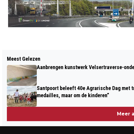
Vorig artikel
Meest Gelezen
I HAVE A DREAM: MARTIN LUTHER
Aanbrengen kunstwerk Velsertraverse-onde
KING’S ‘DREAM’ NOG ALTIJD EEN
DROOM
Santpoort beleeft 40e Agrarische Dag met tr
medailles, maar om de kinderen”
Meer a