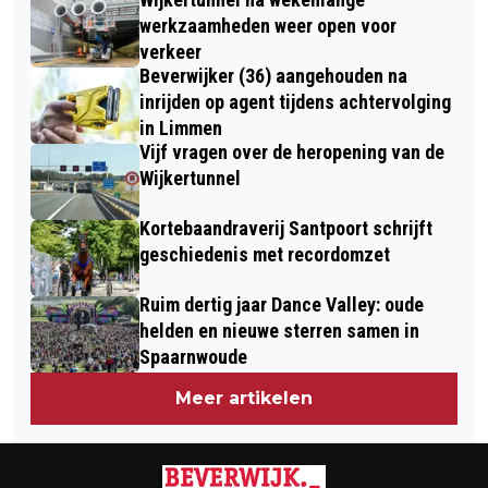
UITZONDERINGSPOSITIE VOOR TATA
STIJGING OOIT
werkzaamheden weer open voor
STEEL
verkeer
Beverwijker (36) aangehouden na
inrijden op agent tijdens achtervolging
in Limmen
Vijf vragen over de heropening van de
Wijkertunnel
Kortebaandraverij Santpoort schrijft
geschiedenis met recordomzet
Ruim dertig jaar Dance Valley: oude
helden en nieuwe sterren samen in
Spaarnwoude
Meer artikelen