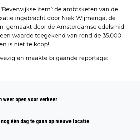
 ‘Beverwijkse item’: de ambtsketen van de
xatie ingebracht door Niek Wijmenga, de
en, gemaakt door de Amsterdamse edelsmid
 een waarde toegekend van rond de 35.000
 is niet te koop!
wezig en maakte bijgaande reportage:
Volgend artikel
VANDAAG IN HET DUIN #20: OP ZOEK
 weer open voor verkeer
NAAR GROTE TIJM
nog één dag te gaan op nieuwe locatie