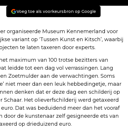
Voeg toe als voorkeursbron op Google
ber organiseerde Museum Kennemerland voor
jkse variant op ‘Tussen Kunst en Kitsch’, waarbij
ecten te laten taxeren door experts.
het maximum van 100 trotse bezitters van
t leidde tot een dag vol verrassingen. Lang
eroen Zoetmulder aan de verwachtingen. Soms
ie’ niet meer dan een leuk hebbedingetje, maar
nen denken dat er deze dag een schilderij op
r Schaar. Het olieverfschilderij werd getaxeerd
d euro. Dat was beduidend meer dan het vooraf
n door de kunstenaar zelf gesigneerde ets van
axeerd op drieduizend euro.