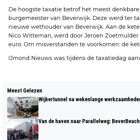
De hoogste taxatie betrof het meest denkbare
burgemeester van Beverwijk. Deze werd ter ta
nieuwe wethouder van Beverwijk. Aan de ket
Nico Witteman, werd door Jeroen Zoetmulder
euro. Om misverstanden te voorkomen: de keten
IJmond Nieuws was tijdens de taxatiedag aan
Vorig artikel
Meest Gelezen
HERFSTMARKT MET ZOMER’S TINTJE IN
Wijkertunnel na wekenlange werkzaamheden
KASTEELTUIN ASSUMBURG
Van de haven naar Parallelweg: BeverBeach 