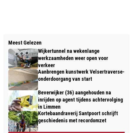
Vorig artikel
Volgend artikel
TEAM T.E.S.S.A VAN VRIJWILLIGE
Meest Gelezen
THE BANSHEES OF INISHERIN BIJ
BRANDWEER BEVERWIJK OPNIEUW
Wijkertunnel na wekenlange
FILMHUIS HEEMSKERK IN LAURENTZ
NAAR ALPE D’HUZES
werkzaamheden weer open voor
verkeer
Aanbrengen kunstwerk Velsertraverse-
onderdoorgang van start
Beverwijker (36) aangehouden na
inrijden op agent tijdens achtervolging
in Limmen
Kortebaandraverij Santpoort schrijft
geschiedenis met recordomzet