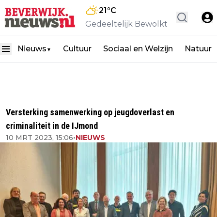
21
°C
Gedeeltelijk Bewolkt
Nieuws
Cultuur
Sociaal en Welzijn
Natuur
▼
Versterking samenwerking op jeugdoverlast en
criminaliteit in de IJmond
10 MRT 2023, 15:06
•
NIEUWS