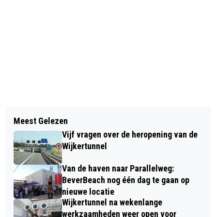
Vorig artikel
Volgend artikel
KINDEREN ONTBIJTEN MET DE
Meest Gelezen
KAPSALON WIM BRANDJES VIERT 40-
BURGEMEESTER IN HET STADHUIS
Vijf vragen over de heropening van de
JARIG JUBILEUM
Wijkertunnel
Van de haven naar Parallelweg:
BeverBeach nog één dag te gaan op
nieuwe locatie
Wijkertunnel na wekenlange
werkzaamheden weer open voor