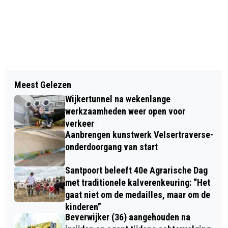
Vorig artikel
Volgend artikel
PORSCHE UITGEBRAND OP
Meest Gelezen
PROGRAMMA 42E HEEMSKERKSE
PARKEERTERREIN IN VELSEN-NOORD
Wijkertunnel na wekenlange
FILMDAGEN BEKEND
werkzaamheden weer open voor
verkeer
Aanbrengen kunstwerk Velsertraverse-
onderdoorgang van start
Santpoort beleeft 40e Agrarische Dag
met traditionele kalverenkeuring: “Het
gaat niet om de medailles, maar om de
kinderen”
Beverwijker (36) aangehouden na