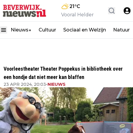
21
°C
Vooral Helder
Nieuws
Cultuur
Sociaal en Welzijn
Natuur
▼
Voorleestheater Theater Poppekus in bibliotheek over
een hondje dat niet meer kan blaffen
23 APR 2024, 20:03
•
NIEUWS