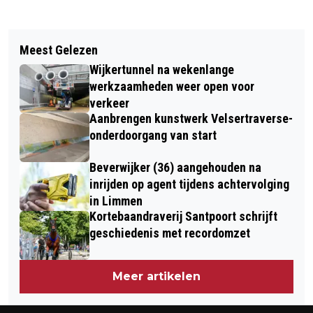
Vorig artikel
Volgend artikel
JAARLIJKSE DODENHERDENKING
Meest Gelezen
COLLEGE B&W BEVERWIJK BRENGT
TATA STEEL
Wijkertunnel na wekenlange
WERKBEZOEK AAN JTF-PARTNER
werkzaamheden weer open voor
NOVA COLLEGE
verkeer
Aanbrengen kunstwerk Velsertraverse-
onderdoorgang van start
Beverwijker (36) aangehouden na
inrijden op agent tijdens achtervolging
in Limmen
Kortebaandraverij Santpoort schrijft
geschiedenis met recordomzet
Meer artikelen