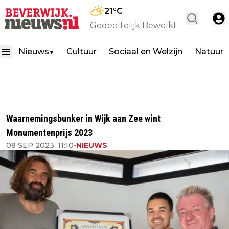
21
°C
Gedeeltelijk Bewolkt
Nieuws
Cultuur
Sociaal en Welzijn
Natuur
▼
Waarnemingsbunker in Wijk aan Zee wint
Monumentenprijs 2023
08 SEP 2023, 11:10
•
NIEUWS