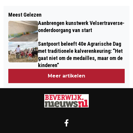
Vorig artikel
Volgend artikel
BASISSCHOOL OBS DE ZEESTER
Meest Gelezen
TATA STEEL PUBLICEERT
HAALT ALLES UIT DE KAST VOOR HET
Aanbrengen kunstwerk Velsertraverse-
DUURZAAMHEIDSVERSLAG 2022/2023
MILIEU
onderdoorgang van start
Santpoort beleeft 40e Agrarische Dag
met traditionele kalverenkeuring: “Het
gaat niet om de medailles, maar om de
kinderen”
Meer artikelen