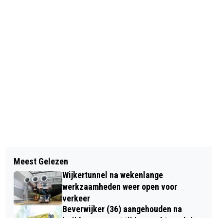
Vorig artikel
Volgend artikel
POLOSHIRTS KOPEN: JOUW
Meest Gelezen
ASBESTVERDACHT MATERIAAL
STIJLVOLLE KEUZE VOOR ELKE
Wijkertunnel na wekenlange
GEVONDEN IN PARK DE DUINEN
GELEGENHEID
werkzaamheden weer open voor
verkeer
Beverwijker (36) aangehouden na