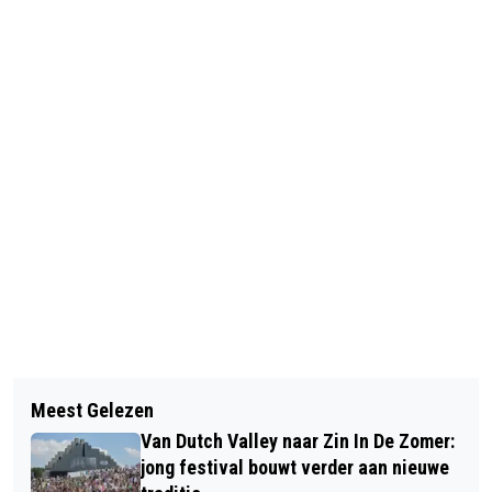
Vorig artikel
Volgend artikel
VANDAAG IN HET DUIN #28: OP ZOEK
Meest Gelezen
MUD MASTERS TREKT IEDERE
NAAR DE BIJENORCHIS
Van Dutch Valley naar Zin In De Zomer:
SPORTIEVELING DIE NIET BANG IS OM
jong festival bouwt verder aan nieuwe