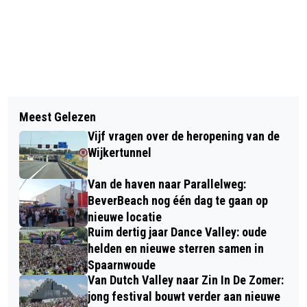
Vorig artikel
Volgend artikel
DOOD DOET LEVEN
Meest Gelezen
POPPODIUM DE NOZEM EN DE NON
Vijf vragen over de heropening van de
SLUIT ZIJN DEUREN
Wijkertunnel
Van de haven naar Parallelweg:
BeverBeach nog één dag te gaan op
nieuwe locatie
Ruim dertig jaar Dance Valley: oude
helden en nieuwe sterren samen in
Spaarnwoude
Van Dutch Valley naar Zin In De Zomer:
jong festival bouwt verder aan nieuwe