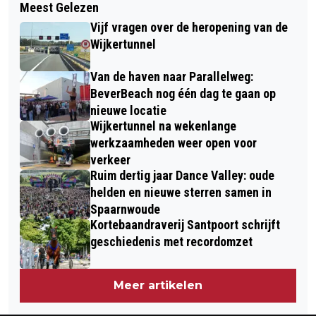
Meest Gelezen
MEGA HIJSOPERATIE IN IJMUIDEN:
EXPOSEERT GLASWERK BIJ KEK
Vijf vragen over de heropening van de
PLAATSEN PIJLERS ZOUTDAM LIVE
Wijkertunnel
TE VOLGEN
Van de haven naar Parallelweg:
BeverBeach nog één dag te gaan op
nieuwe locatie
Wijkertunnel na wekenlange
werkzaamheden weer open voor
verkeer
Ruim dertig jaar Dance Valley: oude
helden en nieuwe sterren samen in
Spaarnwoude
Kortebaandraverij Santpoort schrijft
geschiedenis met recordomzet
Meer artikelen