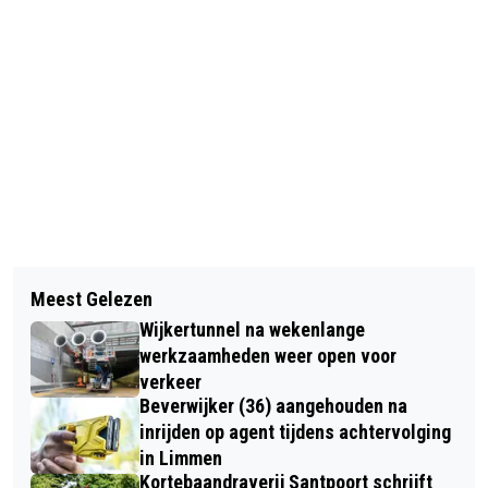
Vorig artikel
Volgend artikel
VOGELS IN DE WINTER OP EN ROND
Meest Gelezen
ER IS LEVEN OP MARS… NOU JA,
KINDERBOERDERIJ DE BAAK
Wijkertunnel na wekenlange
LEVEN… NIET ALLES IS WAT ’T LIJKT!
werkzaamheden weer open voor
verkeer
Beverwijker (36) aangehouden na
inrijden op agent tijdens achtervolging
in Limmen
Kortebaandraverij Santpoort schrijft