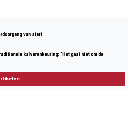
Volgend artikel
OPEN DAGEN TECHNIEKOPLEIDINGEN IN
rdoorgang van start
O.A. BEVERWIJK, HOOFDDORP EN
HEERHUGOWAARD
aditionele kalverenkeuring: “Het gaat niet om de
rtikelen