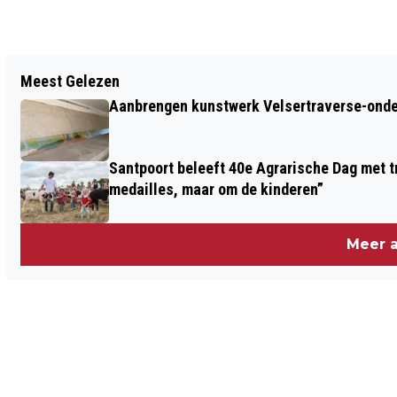
Vorig artikel
Meest Gelezen
GEMEENTE WIL PARKEERBELEID
Aanbrengen kunstwerk Velsertraverse-onde
VERNIEUWEN IN CENTRUM BEVERWIJK
Santpoort beleeft 40e Agrarische Dag met tr
medailles, maar om de kinderen”
Meer a