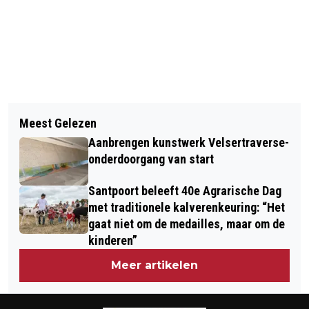
Vorig artikel
Volgend artikel
DIT ZIJN MISSCHIEN WEL DE
Meest Gelezen
KAPPER COR STOPT EVEN MET
BIZARSTE OUD EN NIEUW TRADITIES
Aanbrengen kunstwerk Velsertraverse-
KNIPPEN MAAR HEEFT ’T DRUKKER
WERELDWIJD!
onderdoorgang van start
DAN OOIT… MET VUURWERK!
Santpoort beleeft 40e Agrarische Dag
met traditionele kalverenkeuring: “Het
gaat niet om de medailles, maar om de
kinderen”
Meer artikelen