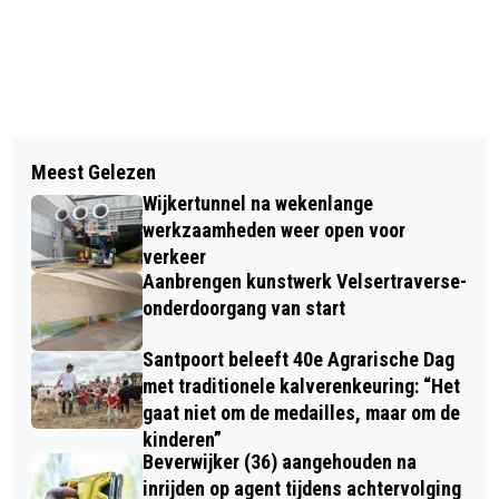
Vorig artikel
Volgend artikel
VANDAAG IS HET INTERNATIONALE
Meest Gelezen
RADIO U2 – TRIBUTE BAND ZONDAG
'UMBRELLA DAY’ EN DUS ZETTEN WE
Wijkertunnel na wekenlange
11 FEBRUARI IN CAFÉ CAMILLE
DE PARAPLU IN 'T ZONNETJE
werkzaamheden weer open voor
verkeer
Aanbrengen kunstwerk Velsertraverse-
onderdoorgang van start
Santpoort beleeft 40e Agrarische Dag
met traditionele kalverenkeuring: “Het
gaat niet om de medailles, maar om de
kinderen”
Beverwijker (36) aangehouden na
inrijden op agent tijdens achtervolging