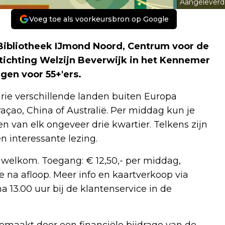
Aangeleverd
Voeg toe als voorkeursbron op Google
ibliotheek IJmond Noord, Centrum voor de
ichting Welzijn Beverwijk in het Kennemer
en voor 55+'ers.
drie verschillende landen buiten Europa
raçao, China of Australië. Per middag kun je
n van elk ongeveer drie kwartier. Telkens zijn
n interessante lezing.
te welkom. Toegang: € 12,50,- per middag,
je na afloop. Meer info en kaartverkoop via
a 13.00 uur bij de klantenservice in de
emaakt door een financiële bijdrage van de