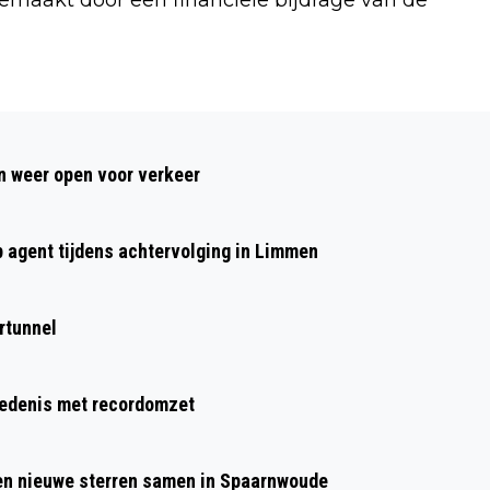
Volgend artikel
KINDERACTIVITEIT: KRIEBELBEESTJES
 weer open voor verkeer
BIJ HET KOETSHUIJS IN HEEMSKERK
p agent tijdens achtervolging in Limmen
rtunnel
hiedenis met recordomzet
 en nieuwe sterren samen in Spaarnwoude