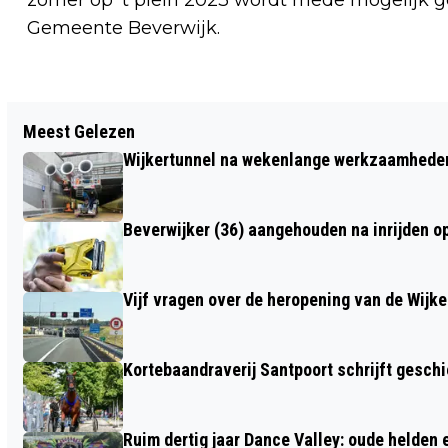
Gemeente Beverwijk.
Vorig artikel
Meest Gelezen
BUSJE IN BRAND OP PARKEERPLAATS
Wijkertunnel na wekenlange werkzaamheden
VAN HEEMSKERKSE
VOETBALVERENIGING
Beverwijker (36) aangehouden na inrijden o
Vijf vragen over de heropening van de Wijke
Kortebaandraverij Santpoort schrijft gesc
Ruim dertig jaar Dance Valley: oude helden