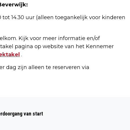
Beverwijk:
 tot 14.30 uur (alleen toegankelijk voor kinderen
welkom. Kijk voor meer informatie en/of
ktakel pagina op website van het Kennemer
ektakel
.
r dag zijn alleen te reserveren via
Volgend artikel
TALKSHOW NV IJMOND IN CHATEAU
rdoorgang van start
MARQUETTE