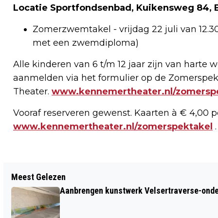
Locatie Sportfondsenbad, Kuikensweg 84, 
Zomerzwemtakel - vrijdag 22 juli van 12.30
met een zwemdiploma)
Alle kinderen van 6 t/m 12 jaar zijn van harte 
aanmelden via het formulier op de Zomerspe
Theater.
www.kennemertheater.nl/zomersp
Vooraf reserveren gewenst. Kaarten à € 4,00 pe
www.kennemertheater.nl/zomerspektakel
.
Vorig artikel
Meest Gelezen
PLASTIC HUISJES OP CAMPING
Aanbrengen kunstwerk Velsertraverse-onde
GEVERSDUIN