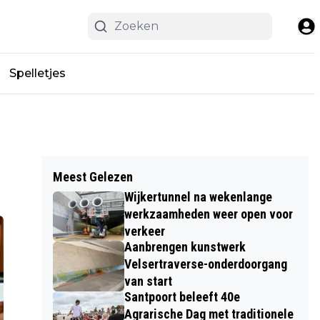
Spelletjes
Meest Gelezen
Wijkertunnel na wekenlange
werkzaamheden weer open voor
verkeer
Aanbrengen kunstwerk
Velsertraverse-onderdoorgang
van start
Santpoort beleeft 40e
Agrarische Dag met traditionele