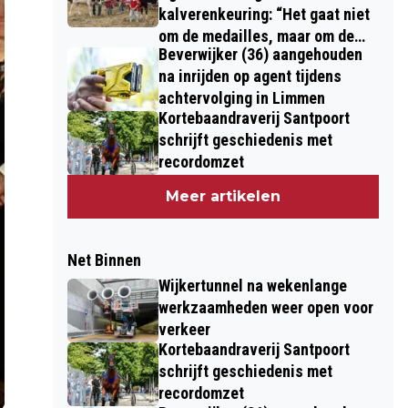
kalverenkeuring: “Het gaat niet
om de medailles, maar om de
Beverwijker (36) aangehouden
kinderen”
na inrijden op agent tijdens
achtervolging in Limmen
Kortebaandraverij Santpoort
schrijft geschiedenis met
recordomzet
Meer artikelen
Net Binnen
Wijkertunnel na wekenlange
werkzaamheden weer open voor
verkeer
Kortebaandraverij Santpoort
schrijft geschiedenis met
recordomzet