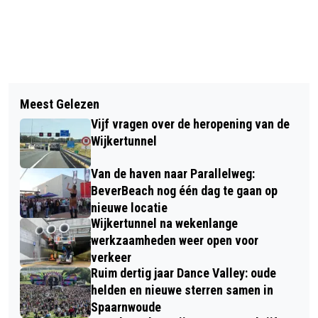
Vorig artikel
Volgend artikel
LEERLINGEN DALÍ COLLEGE PITCHEN
Meest Gelezen
WERKLOKAAL HEEMSKERK OPENT
INNOVATIES TIJDENS BESTE IDEE
Vijf vragen over de heropening van de
DEUREN OP DE TROMPET
VAN BEVERWIJK
Wijkertunnel
Van de haven naar Parallelweg:
BeverBeach nog één dag te gaan op
nieuwe locatie
Wijkertunnel na wekenlange
werkzaamheden weer open voor
verkeer
Ruim dertig jaar Dance Valley: oude
helden en nieuwe sterren samen in
Spaarnwoude