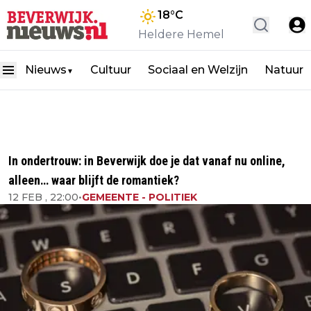
18
°C
Heldere Hemel
Nieuws
Cultuur
Sociaal en Welzijn
Natuur
▼
In ondertrouw: in Beverwijk doe je dat vanaf nu online,
alleen… waar blijft de romantiek?
12 FEB , 22:00
•
GEMEENTE - POLITIEK