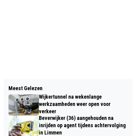
Vorig artikel
Volgend artikel
AUTO VLIEGT IN BRAND OP A9 BIJ
Meest Gelezen
VEEL SCHADE BIJ VERKEERSONGEVAL
UITGEEST
Wijkertunnel na wekenlange
OP WIJKERMEERWEG BEVERWIJK
werkzaamheden weer open voor
verkeer
Beverwijker (36) aangehouden na
inrijden op agent tijdens achtervolging
in Limmen