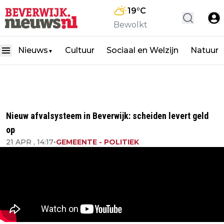
19
°C
Bewolkt
Nieuws
Cultuur
Sociaal en Welzijn
Natuur
▼
Nieuw afvalsysteem in Beverwijk: scheiden levert geld
op
21 APR , 14:17
•
GEMEENTE - POLITIEK