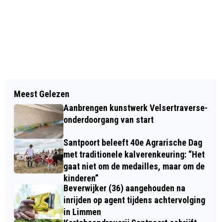
Vorig artikel
Volgend artikel
HOMMELS, HOMMELS EN NOG ‘R EENS
Meest Gelezen
NOVA COLLEGE HOTELSCHOOL OPENT
HOMMELS... IEDER JAAR WORDEN
Aanbrengen kunstwerk Velsertraverse-
RESTAURANT KLASSE
HET ER MINDER!
onderdoorgang van start
Santpoort beleeft 40e Agrarische Dag
met traditionele kalverenkeuring: “Het
gaat niet om de medailles, maar om de
kinderen”
Beverwijker (36) aangehouden na
inrijden op agent tijdens achtervolging
in Limmen