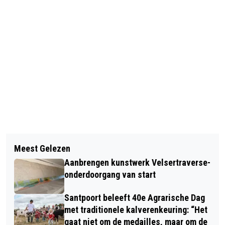
Vorig artikel
Volgend artikel
BEVERWIJKSE JEUGD WEER MASSAAL
Meest Gelezen
DEZE MAAND DUBBEL FEEST IN
OP DE BEEN TIJDENS AVOND4DAAGSE
Aanbrengen kunstwerk Velsertraverse-
BEVERWIJK: 750 JAAR MARKTRECHT
onderdoorgang van start
ÉN JAARLIJKS STADSFEEST:
Santpoort beleeft 40e Agrarische Dag
met traditionele kalverenkeuring: “Het
gaat niet om de medailles, maar om de