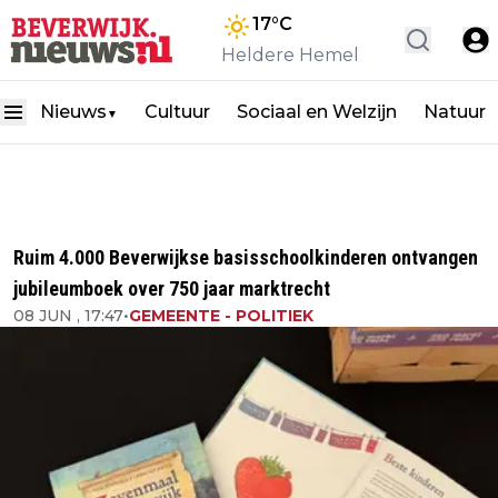
17
°C
Heldere Hemel
Nieuws
Cultuur
Sociaal en Welzijn
Natuur
▼
Ruim 4.000 Beverwijkse basisschoolkinderen ontvangen
jubileumboek over 750 jaar marktrecht
08 JUN , 17:47
•
GEMEENTE - POLITIEK