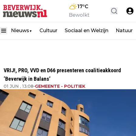
17
°C
Bewolkt
Nieuws
Cultuur
Sociaal en Welzijn
Natuur
▼
VRIJ!, PRO, VVD en D66 presenteren coalitieakkoord
‘Beverwijk in Balans’
01 JUN , 13:08
•
GEMEENTE - POLITIEK