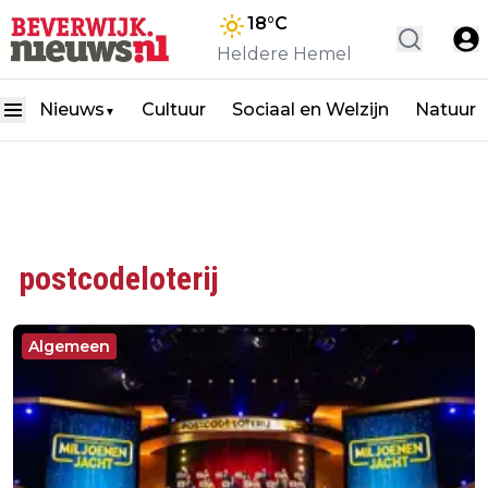
18
°C
Heldere Hemel
Nieuws
Cultuur
Sociaal en Welzijn
Natuur
▼
postcodeloterij
Algemeen