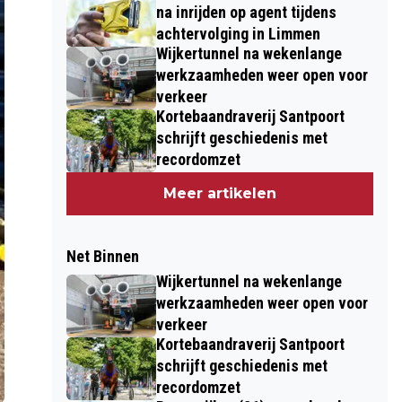
na inrijden op agent tijdens
achtervolging in Limmen
Wijkertunnel na wekenlange
werkzaamheden weer open voor
verkeer
Kortebaandraverij Santpoort
schrijft geschiedenis met
recordomzet
Meer artikelen
Net Binnen
Wijkertunnel na wekenlange
werkzaamheden weer open voor
verkeer
Kortebaandraverij Santpoort
schrijft geschiedenis met
recordomzet