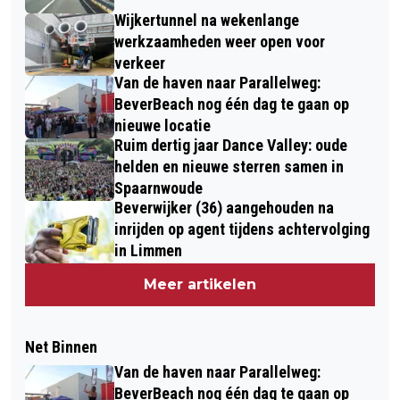
Wijkertunnel na wekenlange
werkzaamheden weer open voor
verkeer
Van de haven naar Parallelweg:
BeverBeach nog één dag te gaan op
nieuwe locatie
Ruim dertig jaar Dance Valley: oude
helden en nieuwe sterren samen in
Spaarnwoude
Beverwijker (36) aangehouden na
inrijden op agent tijdens achtervolging
in Limmen
Meer artikelen
Net Binnen
Van de haven naar Parallelweg:
BeverBeach nog één dag te gaan op