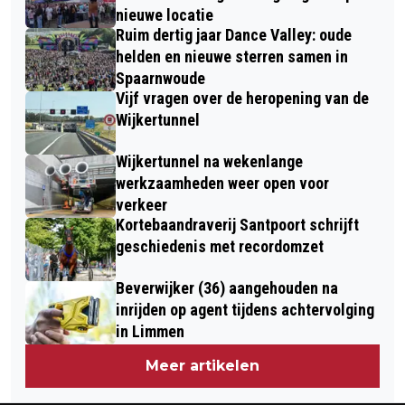
nieuwe locatie
Ruim dertig jaar Dance Valley: oude
helden en nieuwe sterren samen in
Spaarnwoude
Vijf vragen over de heropening van de
Wijkertunnel
Wijkertunnel na wekenlange
werkzaamheden weer open voor
verkeer
Kortebaandraverij Santpoort schrijft
geschiedenis met recordomzet
Beverwijker (36) aangehouden na
inrijden op agent tijdens achtervolging
in Limmen
Meer artikelen