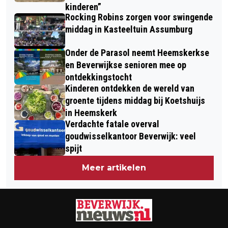
kinderen”
Rocking Robins zorgen voor swingende
middag in Kasteeltuin Assumburg
Onder de Parasol neemt Heemskerkse
en Beverwijkse senioren mee op
ontdekkingstocht
Kinderen ontdekken de wereld van
groente tijdens middag bij Koetshuijs
in Heemskerk
Verdachte fatale overval
goudwisselkantoor Beverwijk: veel
spijt
Meer artikelen