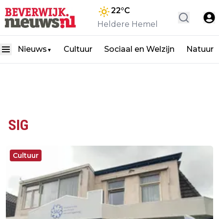
22
°C
Heldere Hemel
Nieuws
Cultuur
Sociaal en Welzijn
Natuur
▼
SIG
Cultuur