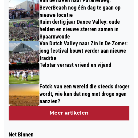
Van de haven naar Parallelweg:
BeverBeach nog één dag te gaan op
nieuwe locatie
Ruim dertig jaar Dance Valley: oude
helden en nieuwe sterren samen in
Spaarnwoude
Van Dutch Valley naar Zin In De Zomer:
jong festival bouwt verder aan nieuwe
traditie
Telstar verrast vriend en vijand
Foto’s van een wereld die steeds droger
wordt, wie kan dat nog met droge ogen
aanzien?
Meer artikelen
Net Binnen