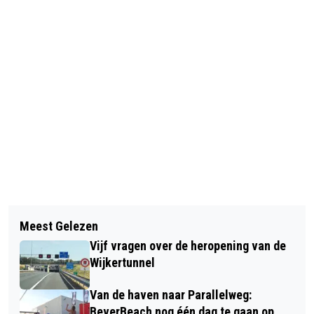
Vorig artikel
Volgend artikel
SENIORENFESTIVAL 'VOLBLOEIERS'
Meest Gelezen
SCHADE EN VERKEERSHINDER NA
BRENGT MUZIEK, THEATER EN
Vijf vragen over de heropening van de
KETTINGBOTSING OP A9
ONTMOETING IN AKERENDAM
Wijkertunnel
Van de haven naar Parallelweg:
BeverBeach nog één dag te gaan op