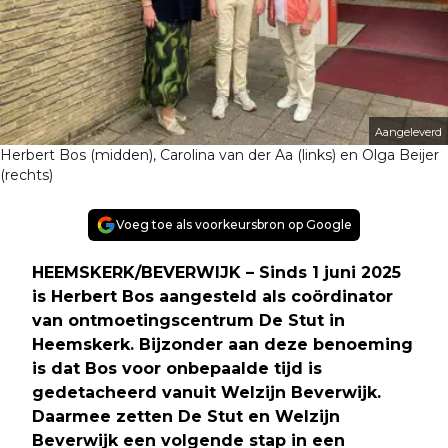
Aangeleverd
Herbert Bos (midden), Carolina van der Aa (links) en Olga Beijer
(rechts)
Voeg toe als voorkeursbron op Google
HEEMSKERK/BEVERWIJK – Sinds 1 juni 2025
is Herbert Bos aangesteld als coördinator
van ontmoetingscentrum De Stut in
Heemskerk. Bijzonder aan deze benoeming
is dat Bos voor onbepaalde tijd is
gedetacheerd vanuit Welzijn Beverwijk.
Daarmee zetten De Stut en Welzijn
Beverwijk een volgende stap in een