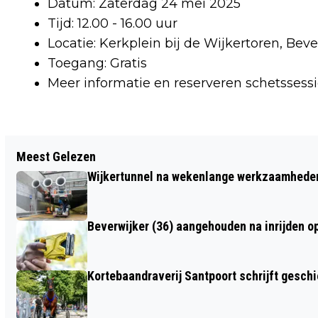
Datum: Zaterdag 24 mei 2025
Tijd: 12.00 - 16.00 uur
Locatie: Kerkplein bij de Wijkertoren, Beve
Toegang: Gratis
Meer informatie en reserveren schetssessi
Vorig artikel
Meest Gelezen
LEERLINGEN MUZIEKSCHOLEN IJMOND
Wijkertunnel na wekenlange werkzaamheden
SPELEN MET ALKMAARS JUNIOREN
SYMFONIEORKEST ARTIANCE
Beverwijker (36) aangehouden na inrijden o
Kortebaandraverij Santpoort schrijft gesc