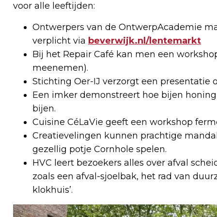
voor alle leeftijden:
Ontwerpers van de OntwerpAcademie maken
verplicht via
beverwijk.nl/lentemarkt
Bij het Repair Café kan men een workshop
meenemen).
Stichting Oer-IJ verzorgt een presentatie 
Een imker demonstreert hoe bijen honing
bijen.
Cuisine CéLaVie geeft een workshop fermen
Creatievelingen kunnen prachtige mandal
gezellig potje Cornhole spelen.
HVC leert bezoekers alles over afval schei
zoals een afval-sjoelbak, het rad van duu
klokhuis’.