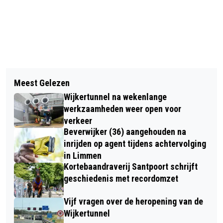
Vorig artikel
Volgend artikel
AUTO BELANDT IN SLOOT IN
Meest Gelezen
REGIONALE SPECIAL OLYMPICS
BEVERWIJK
Wijkertunnel na wekenlange
VORMEN SPORTIEVE OPWARMER
werkzaamheden weer open voor
VOOR NATIONALE SPELEN 2026 IN
verkeer
Beverwijker (36) aangehouden na
NOORD-HOLLAND
inrijden op agent tijdens achtervolging
in Limmen
Kortebaandraverij Santpoort schrijft
geschiedenis met recordomzet
Vijf vragen over de heropening van de
Wijkertunnel