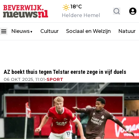
18
°C
Heldere Hemel
Nieuws
Cultuur
Sociaal en Welzijn
Natuur
▼
AZ boekt thuis tegen Telstar eerste zege in vijf duels
06 OKT 2025, 11:01
•
SPORT