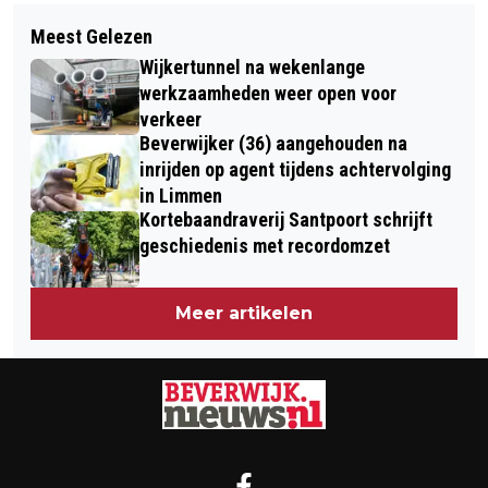
Volgend artikel
GAME ON! MAX VERSTAPPEN TRAPT
Meest Gelezen
POLITIE BEËINDIGT EXTINCTION
PLAYER 0.0 COMPETITIE AF EN
Wijkertunnel na wekenlange
REBELLION BLOKKADE ZEESLUIS
VRAAGT MET HEINEKEN® AANDACHT
werkzaamheden weer open voor
IJMUIDEN
verkeer
VOOR VERANTWOORD
Beverwijker (36) aangehouden na
ALCOHOLGEBRUIK
inrijden op agent tijdens achtervolging
in Limmen
Kortebaandraverij Santpoort schrijft
geschiedenis met recordomzet
Meer artikelen