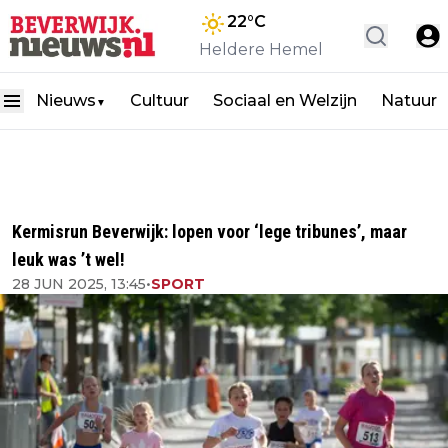
22
°C
Heldere Hemel
Nieuws
Cultuur
Sociaal en Welzijn
Natuur
▼
Kermisrun Beverwijk: lopen voor ‘lege tribunes’, maar
leuk was ’t wel!
28 JUN 2025, 13:45
•
SPORT