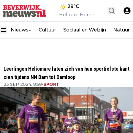
29
°C
Heldere Hemel
Nieuws
Cultuur
Sociaal en Welzijn
Natuur
▼
Leerlingen Heliomare laten zich van hun sportiefste kant
zien tijdens NN Dam tot Damloop
23 SEP 2024, 8:58
•
SPORT