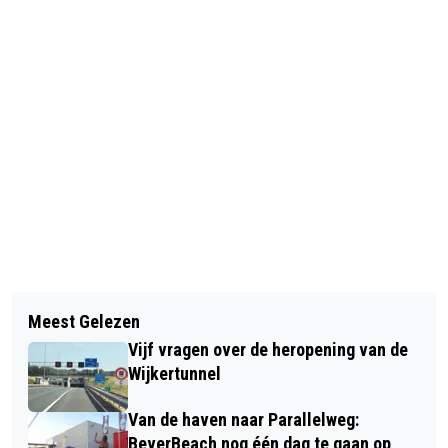
Vorig artikel
Volgend artikel
ENORME BRAND IN UITGEEST, POLITIE
Meest Gelezen
WINDSCHERM TATA STEEL BEHALVE
OP ZOEK NAAR TWEE WEGGEVLUCHTE
Vijf vragen over de heropening van de
'STOFVANGER' OOK INDRUKWEKKENDE
JONGENS
Wijkertunnel
KUNSTWAND
Van de haven naar Parallelweg:
BeverBeach nog één dag te gaan op