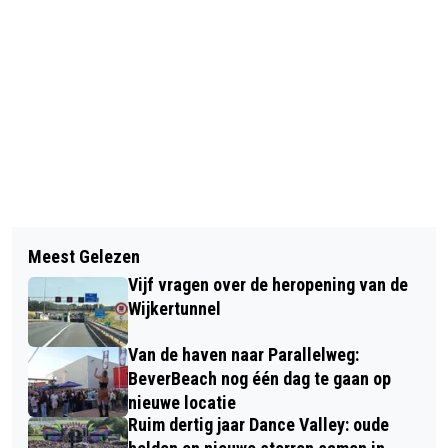
Vorig artikel
Volgend artikel
EMMANUEL KIBET EN INEKE VAN
Meest Gelezen
LEERLINGEN MYTYLSCHOOL DE PAREL
KOLDAM WINNAARS ZANDVOORT
Vijf vragen over de heropening van de
SCHAATSEN MET CIOS STUDENTEN
CIRCUIT RUN; 18000 DEELNEMERS
Wijkertunnel
AAN START VAN SPORTIEF
Van de haven naar Parallelweg:
VOLKSFEEST
BeverBeach nog één dag te gaan op
nieuwe locatie
Ruim dertig jaar Dance Valley: oude