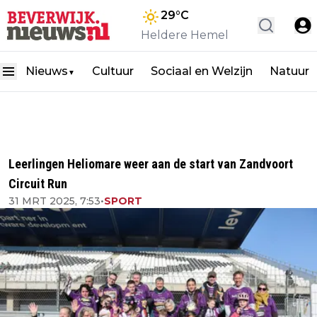
29
°C
Heldere Hemel
Nieuws
Cultuur
Sociaal en Welzijn
Natuur
▼
Leerlingen Heliomare weer aan de start van Zandvoort
Circuit Run
31 MRT 2025, 7:53
•
SPORT