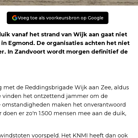
Voeg toe als voorkeursbron op Google
uik vanaf het strand van Wijk aan gaat niet
 in Egmond. De organisaties achten het niet
r. In Zandvoort wordt morgen definitief de
eg met de Reddingsbrigade Wijk aan Zee, aldus
We vinden het ontzettend jammer om de
de omstandigheden maken het onverantwoord
r doen er zo'n 1.500 mensen mee aan de duik,
 windstoten voorspeld. Het KNMI heeft dan ook