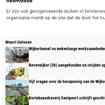
Heemstede
Er zijn ook georganiseerde duiken in binnenw
organisatie meldt op de site dat de duik 'tot hu
Vorig artikel
Meest Gelezen
CODE GEEL TIJDENS JAARWISSELING IN
Wijkertunnel na wekenlange werkzaamheden
NOORD-HOLLAND OM WINDSTOTEN
Beverwijker (36) aangehouden na inrijden o
Vijf vragen over de heropening van de Wijke
Kortebaandraverij Santpoort schrijft gesc