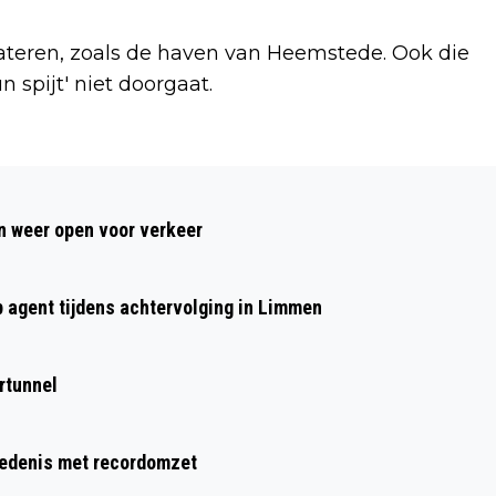
ateren, zoals de haven van Heemstede. Ook die
n spijt' niet doorgaat.
Volgend artikel
VERMISTE EN GEVONDEN DIEREN
 weer open voor verkeer
DIERENAMBULANCE KENNEMERLAND EN
AMIVEDI 30/12/2024
p agent tijdens achtervolging in Limmen
rtunnel
hiedenis met recordomzet