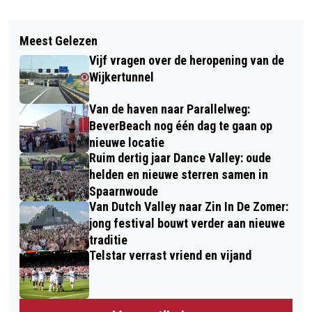
Vorig artikel
Volgend artikel
TELSTAR ONDERUIT IN
Meest Gelezen
ZANDVOORT LIGHT WALK DOMPELT
JUBILEUMWEDSTRIJD PEC ZWOLLE:
Vijf vragen over de heropening van de
6.500 WANDELAARS ONDER IN EEN
4-1
Wijkertunnel
WERELD VOL LICHT
Van de haven naar Parallelweg:
BeverBeach nog één dag te gaan op
nieuwe locatie
Ruim dertig jaar Dance Valley: oude
helden en nieuwe sterren samen in
Spaarnwoude
Van Dutch Valley naar Zin In De Zomer:
jong festival bouwt verder aan nieuwe
traditie
Telstar verrast vriend en vijand