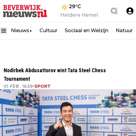
29
°C
Heldere Hemel
Nieuws
Cultuur
Sociaal en Welzijn
Natuur
▼
Nodirbek Abdusattorov wint Tata Steel Chess
Tournament
01 FEB , 16:59
•
SPORT