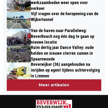
INTERNATIONALE
werkzaamheden weer open voor
DANSVOORSTELLING CENTRUM VOOR
verkeer
Vijf vragen over de heropening van de
DE KUNSTEN BEVERWIJK
Wijkertunnel
Van de haven naar Parallelweg:
BeverBeach nog één dag te gaan op
nieuwe locatie
Ruim dertig jaar Dance Valley: oude
helden en nieuwe sterren samen in
Spaarnwoude
Beverwijker (36) aangehouden na
inrijden op agent tijdens achtervolging
in Limmen
Meer artikelen