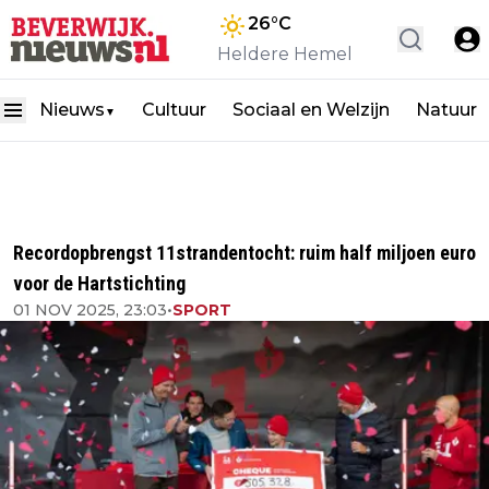
26
°C
Heldere Hemel
Nieuws
Cultuur
Sociaal en Welzijn
Natuur
▼
Recordopbrengst 11strandentocht: ruim half miljoen euro
voor de Hartstichting
01 NOV 2025, 23:03
•
SPORT