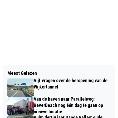
Vorig artikel
Volgend artikel
DROOMREIS NAAR 'BOET'LEHEM
Meest Gelezen
TELSTAR LAAT TWEE DURE PUNTEN
WAAR EEN WARME STAL OP ONS
Vijf vragen over de heropening van de
LIGGEN IN 'KELDERDUEL' TEGEN
WACHT IN EEN KERSTPARADIJS
Wijkertunnel
EXCELSIOR
Van de haven naar Parallelweg:
BeverBeach nog één dag te gaan op
nieuwe locatie
Ruim dertig jaar Dance Valley: oude