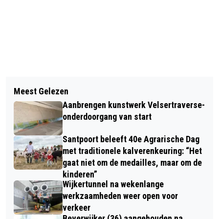
Vorig artikel
Volgend artikel
HAARLEM OPENT DEUREN VOOR
Meest Gelezen
WOEDE OVER FINANCIEEL EXTRAATJE
GROOTSTE INCLUSIEVE SPORTFEEST
Aanbrengen kunstwerk Velsertraverse-
VOOR TATA-TOP: “MOEILIJK TE
VAN NEDERLAND: INDRUKWEKKENDE
onderdoorgang van start
VERKROPPEN IN DEZE TIJD”
START VAN DE SPECIAL OLYMPICS
Santpoort beleeft 40e Agrarische Dag
NATIONALE SPELEN 2026
met traditionele kalverenkeuring: “Het
gaat niet om de medailles, maar om de
kinderen”
Wijkertunnel na wekenlange
werkzaamheden weer open voor
verkeer
Beverwijker (36) aangehouden na