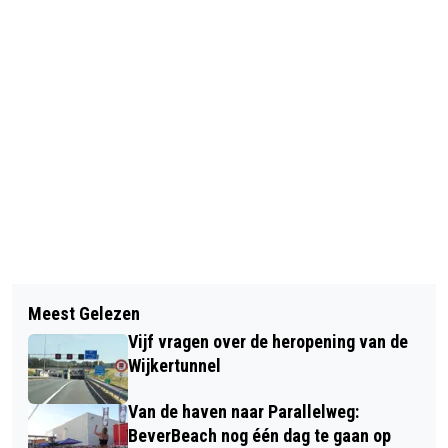
Vorig artikel
Volgend artikel
WORKSHOP ‘AUDITEREN VOOR EEN
Meest Gelezen
STUDENTEN NOVA COLLEGE
DANSOPLEIDING’ MET ANDREW
Vijf vragen over de heropening van de
HOTELMANAGEMENT SERVEREN 'ONS
ANTHONIA BIJ DANCEWORKS VELSEN
Wijkertunnel
MENU'
Van de haven naar Parallelweg:
BeverBeach nog één dag te gaan op