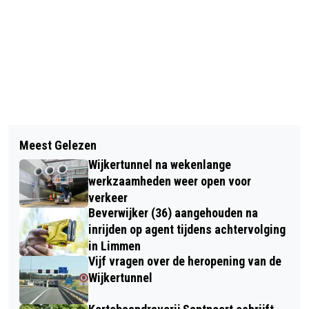
Vorig artikel
Volgend artikel
KUNST IN KENNEMERLAND “ROMEINS
Meest Gelezen
RIJKSWATERSTAAT NOG EEN WEEK
FRIES AARDEWERK”
Wijkertunnel na wekenlange
BEZIG MET AANBRENGEN 400.000 M3
werkzaamheden weer open voor
ZAND OP STRAND HEEMSKERK
verkeer
Beverwijker (36) aangehouden na
inrijden op agent tijdens achtervolging
in Limmen
Vijf vragen over de heropening van de
Wijkertunnel