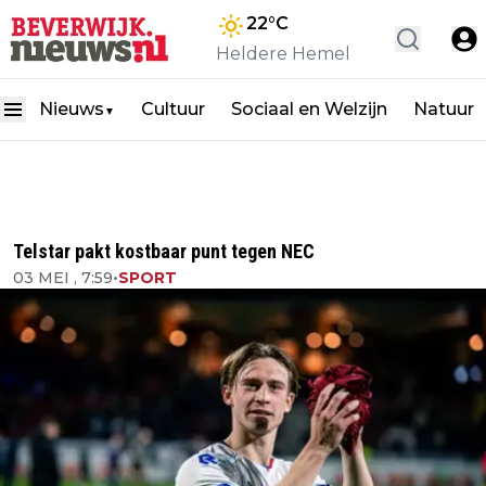
22
°C
Heldere Hemel
Nieuws
Cultuur
Sociaal en Welzijn
Natuur
▼
Telstar pakt kostbaar punt tegen NEC
03 MEI , 7:59
•
SPORT