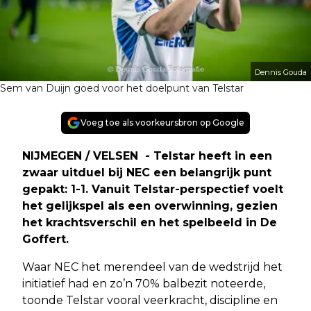
Dennis Gouda
Sem van Duijn goed voor het doelpunt van Telstar
Voeg toe als voorkeursbron op Google
NIJMEGEN / VELSEN - Telstar heeft in een
zwaar uitduel bij NEC een belangrijk punt
gepakt: 1-1. Vanuit Telstar-perspectief voelt
het gelijkspel als een overwinning, gezien
het krachtsverschil en het spelbeeld in De
Goffert.
Waar NEC het merendeel van de wedstrijd het
initiatief had en zo’n 70% balbezit noteerde,
toonde Telstar vooral veerkracht, discipline en