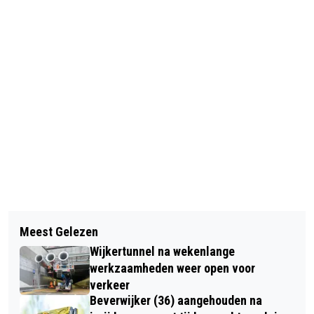
Vorig artikel
Volgend artikel
‘LAND VOL LEVEN’ LEZING OVER
Meest Gelezen
ACHT DAGEN FEESTWEEK
TUINBOUW IN BEVERWIJKSE
Wijkertunnel na wekenlange
SANTPOORT AFGESLOTEN MET
BINNENDUINRAND
werkzaamheden weer open voor
‘KWALLEBALLEN EN BUIKSCHUIVEN’
verkeer
Beverwijker (36) aangehouden na