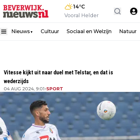
14
°C
Vooral Helder
Nieuws
Cultuur
Sociaal en Welzijn
Natuur
▼
Vitesse kijkt uit naar duel met Telstar, en dat is
wederzijds
04 AUG 2024, 9:01
•
SPORT