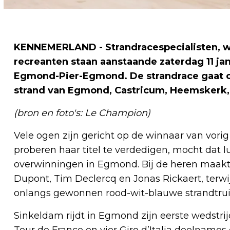
KENNEMERLAND - Strandracespecialisten, we
recreanten staan aanstaande zaterdag 11 ja
Egmond-Pier-Egmond. De strandrace gaat ov
strand van Egmond, Castricum, Heemskerk,
(bron en foto's: Le Champion)
Vele ogen zijn gericht op de winnaar van vori
proberen haar titel te verdedigen, mocht dat l
overwinningen in Egmond. Bij de heren maakt
Dupont, Tim Declercq en Jonas Rickaert, terwi
onlangs gewonnen rood-wit-blauwe strandtrui
Sinkeldam rijdt in Egmond zijn eerste wedstrij
Tour de France en vier Giro d’Italia deelnames