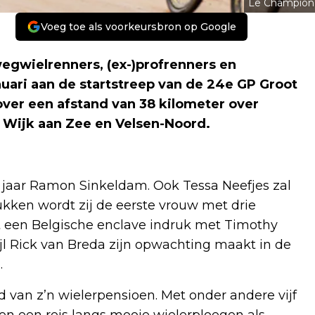
Le Champion
Voeg toe als voorkeursbron op Google
gwielrenners, (ex-)profrenners en
nuari aan de startstreep van de 24e GP Groot
er een afstand van 38 kilometer over
 Wijk aan Zee en Velsen-Noord.
g jaar Ramon Sinkeldam. Ook Tessa Neefjes zal
ukken wordt zij de eerste vrouw met drie
 een Belgische enclave indruk met Timothy
jl Rick van Breda zijn opwachting maakt in de
.
d van z’n wielerpensioen. Met onder andere vijf
 en een reis langs mooie wielerploegen als