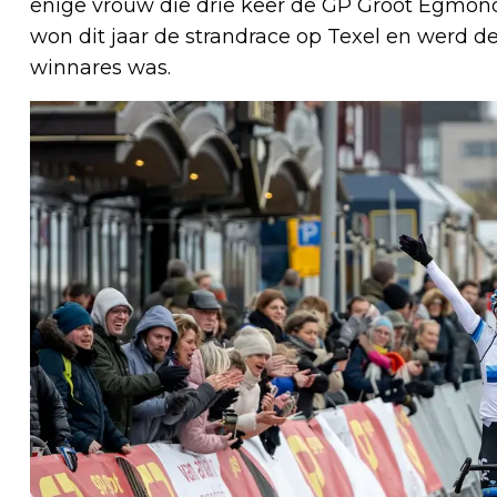
enige vrouw die drie keer de GP Groot Egmo
won dit jaar de strandrace op Texel en werd d
winnares was.